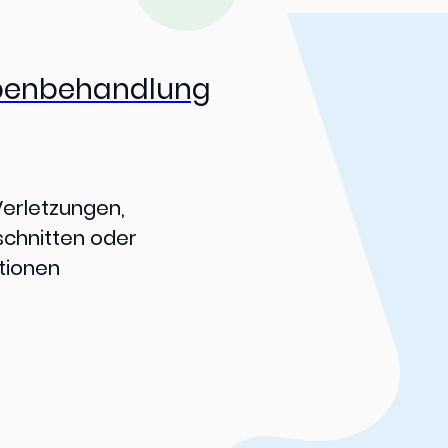
benbehandlung
erletzungen,
schnitten oder
tionen