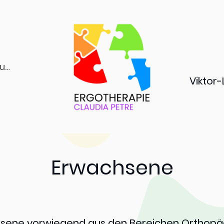
Organisatorisches und Kosten
Vikto
Erwachsene
sene vorwiegend aus den Bereichen Orthopädi