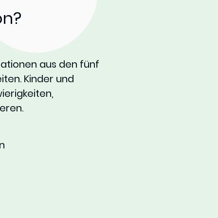
on?
mationen aus den fünf
iten. Kinder und
erigkeiten,
eren.
n