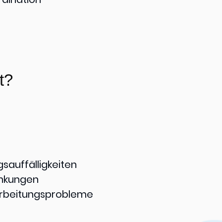
t?
auffälligkeiten
ankungen
rarbeitungsprobleme